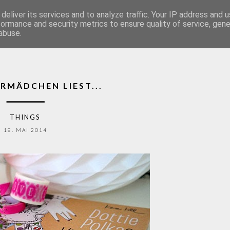
deliver its services and to analyze traffic. Your IP address and 
NOVEMBERMÄDCHEN
formance and security metrics to ensure quality of service, gen
abuse.
MÄDCHEN LIEST...
THINGS
18. MAI 2014