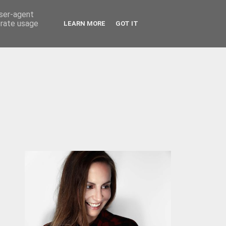
user-agent
KONTAKT / IMPRESSUM
MEET ME
erate usage
LEARN MORE
GOT IT