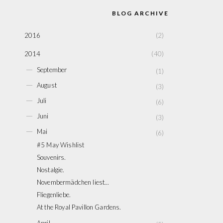
BLOG ARCHIVE
2016
(2)
2014
(40)
►
September
(1)
►
August
(3)
►
Juli
(6)
►
Juni
(3)
▼
Mai
(6)
#5 May Wishlist
Souvenirs.
Nostalgie.
Novembermädchen liest...
Fliegenliebe.
At the Royal Pavillon Gardens.
►
April