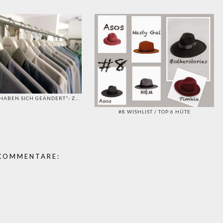
 HABEN SICH GEÄNDERT"- Z...
#8 WISHLIST / TOP 6 HÜTE
KOMMENTARE: