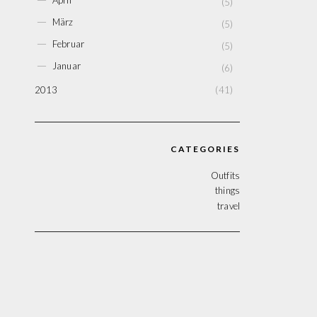
(5)
►
März
(5)
►
Februar
(5)
►
Januar
(6)
2013
(41)
CATEGORIES
Outfits
things
travel