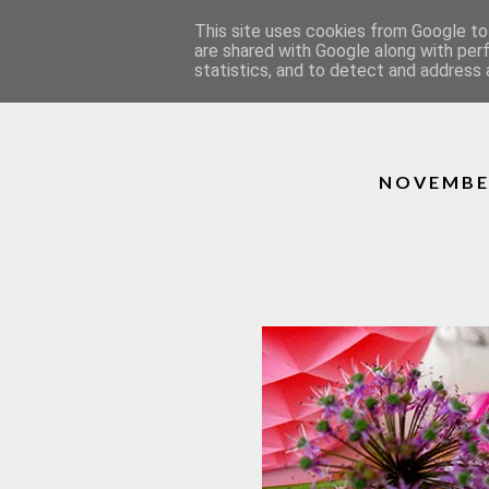
This site uses cookies from Google to 
— CATEGORIES
are shared with Google along with per
statistics, and to detect and address 
NOVEMBER