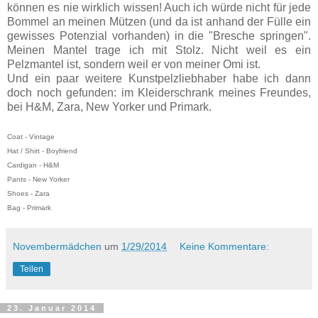
können es nie wirklich wissen! Auch ich würde nicht für jede
Bommel an meinen Mützen (und da ist anhand der Fülle ein
gewisses Potenzial vorhanden) in die "Bresche springen".
Meinen Mantel trage ich mit Stolz. Nicht weil es ein
Pelzmantel ist, sondern weil er von meiner Omi ist.
Und ein paar weitere Kunstpelzliebhaber habe ich dann
doch noch gefunden: im Kleiderschrank meines Freundes,
bei H&M, Zara, New Yorker und Primark.
Coat - Vintage
Hat / Shirt - Boyfriend
Cardigan - H&M
Pants - New Yorker
Shoes - Zara
Bag - Primark
Novembermädchen
um
1/29/2014
Keine Kommentare:
Teilen
23. Januar 2014