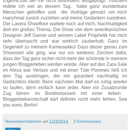
Eigenschaft bei mir nicht besonders ausgeprägt. Trotzdem
redete ich viel an diesem Tag, habe ganz wunderbare
Menschen getroffen und die Vorträge genutzt um mich
manchmal zurück zuziehen und meine Gedanken zuordnen.
Der
Lavera Showfloor
wartete noch auf mich, Nachhaltigkeit
dort ein großes Thema. Die Show von dem amerikanischen
Designer Jeff Garner und seinem Label
Prophetik
hat mich
sehr überrascht und war wirklich zauberhaft. Ganz im
Gegenteil zu meinem Kameraakku! Dass dieser genau zum
Showstart alle ging, war nur ein weiteres Zeichen dafür,
dass der Tag ganz sicher nicht mehr der schönste in meinem
jungen Bloggerleben werden würde. Aber auf den Zara-Sale
im Alexa war Verlass und mit einer Tüte Pommes ließ ich
den Tag ausklingen, der mir garantiert nachhaltig im
Gedächtnis bleibt. Beim nächsten Mal darf es ruhig wieder
so laufen, denn einfach kann jeder. Aber ein Zusatzrunde
Zug fahren im Bordrestaurant mit einer lieben
Bloggerbekanntschaft darf definitiv nicht mehr fehlen. See
you soon, Berlin!
Novembermädchen
um
1/23/2014
2 Kommentare: