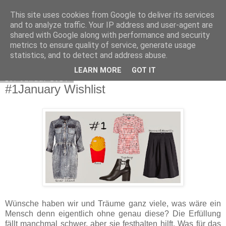
This site uses cookies from Google to deliver its services
Novembermädchen
and to analyze traffic. Your IP address and user-agent are
shared with Google along with performance and security
metrics to ensure quality of service, generate usage
statistics, and to detect and address abuse.
▼
LEARN MORE
GOT IT
19. Januar 2014
#1January Wishlist
Wünsche haben wir und Träume ganz viele, was wäre ein
Mensch denn eigentlich ohne genau diese? Die Erfüllung
fällt manchmal schwer, aber sie festhalten hilft. Was für das