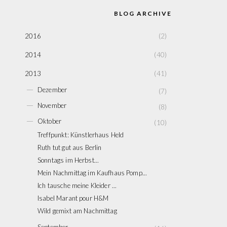
BLOG ARCHIVE
2016
(2)
2014
(40)
2013
(41)
►
Dezember
(7)
►
November
(8)
▼
Oktober
(10)
Treffpunkt: Künstlerhaus Held
Ruth tut gut aus Berlin
Sonntags im Herbst...
Mein Nachmittag im Kaufhaus Pomp...
Ich tausche meine Kleider ...
Isabel Marant pour H&M
Wild gemixt am Nachmittag
►
September