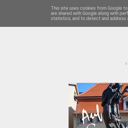
This site uses cookies from Google to 
— CATEGORIES
are shared with Google along with per
statistics, and to detect and address 
1