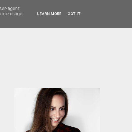
user-agent
KONTAKT / IMPRESSUM
MEET ME
erate usage
LEARN MORE
GOT IT