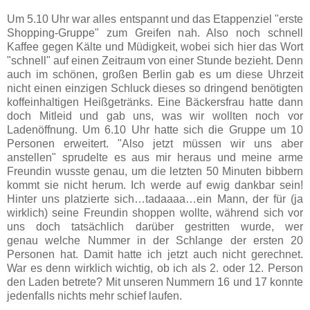
Um 5.10 Uhr war alles entspannt und das Etappenziel "erste
Shopping-Gruppe" zum Greifen nah. Also noch schnell
Kaffee gegen Kälte und Müdigkeit, wobei sich hier das Wort
"schnell" auf einen Zeitraum von einer Stunde bezieht. Denn
auch im schönen, großen Berlin gab es um diese Uhrzeit
nicht einen einzigen Schluck dieses so dringend benötigten
koffeinhaltigen Heißgetränks. Eine Bäckersfrau hatte dann
doch Mitleid und gab uns, was wir wollten noch vor
Ladenöffnung. Um 6.10 Uhr hatte sich die Gruppe um 10
Personen erweitert. "Also jetzt müssen wir uns aber
anstellen" sprudelte es aus mir heraus und meine arme
Freundin wusste genau, um die letzten 50 Minuten bibbern
kommt sie nicht herum. Ich werde auf ewig dankbar sein!
Hinter uns platzierte sich…tadaaaa…ein Mann, der für (ja
wirklich) seine Freundin shoppen wollte, während sich vor
uns doch tatsächlich darüber gestritten wurde, wer
genau welche Nummer in der Schlange der ersten 20
Personen hat. Damit hatte ich jetzt auch nicht gerechnet.
War es denn wirklich wichtig, ob ich als 2. oder 12. Person
den Laden betrete? Mit unseren Nummern 16 und 17 konnte
jedenfalls nichts mehr schief laufen.