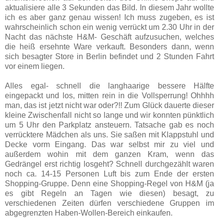
aktualisiere alle 3 Sekunden das Bild. In diesem Jahr wollte
ich es aber ganz genau wissen! Ich muss zugeben, es ist
wahrscheinlich schon ein wenig verrückt um 2.30 Uhr in der
Nacht das nächste H&M- Geschäft aufzusuchen, welches
die heiß ersehnte Ware verkauft. Besonders dann, wenn
sich besagter Store in Berlin befindet und 2 Stunden Fahrt
vor einem liegen.
Alles egal- schnell die langhaarige bessere Hälfte
eingepackt und los, mitten rein in die Vollsperrung! Ohhhh
man, das ist jetzt nicht war oder?!! Zum Glück dauerte dieser
kleine Zwischenfall nicht so lange und wir konnten pünktlich
um 5 Uhr den Parkplatz ansteuern. Tatsache gab es noch
verrücktere Mädchen als uns. Sie saßen mit Klappstuhl und
Decke vorm Eingang. Das war selbst mir zu viel und
außerdem wohin mit dem ganzen Kram, wenn das
Gedrängel erst richtig losgeht? Schnell durchgezählt waren
noch ca. 14-15 Personen Luft bis zum Ende der ersten
Shopping-Gruppe. Denn eine Shopping-Regel von H&M (ja
es gibt Regeln an Tagen wie diesen) besagt, zu
verschiedenen Zeiten dürfen verschiedene Gruppen im
abgegrenzten Haben-Wollen-Bereich einkaufen.