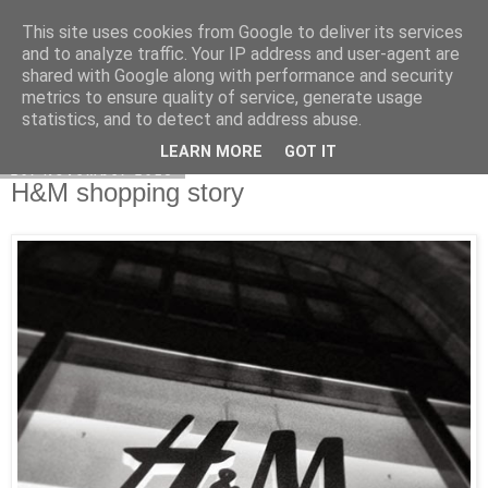
This site uses cookies from Google to deliver its services
Novembermädchen
and to analyze traffic. Your IP address and user-agent are
shared with Google along with performance and security
metrics to ensure quality of service, generate usage
statistics, and to detect and address abuse.
▼
LEARN MORE
GOT IT
20. November 2013
H&M shopping story