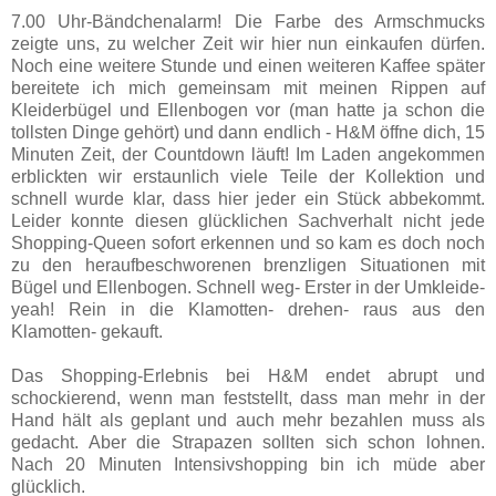
7.00 Uhr-Bändchenalarm! Die Farbe des Armschmucks
zeigte uns, zu welcher Zeit wir hier nun einkaufen dürfen.
Noch eine weitere Stunde und einen weiteren Kaffee später
bereitete ich mich gemeinsam mit meinen Rippen auf
Kleiderbügel und Ellenbogen vor (man hatte ja schon die
tollsten Dinge gehört) und dann endlich - H&M öffne dich, 15
Minuten Zeit, der Countdown läuft! Im Laden angekommen
erblickten wir erstaunlich viele Teile der Kollektion und
schnell wurde klar, dass hier jeder ein Stück abbekommt.
Leider konnte diesen glücklichen Sachverhalt nicht jede
Shopping-Queen sofort erkennen und so kam es doch noch
zu den heraufbeschworenen brenzligen Situationen mit
Bügel und Ellenbogen. Schnell weg- Erster in der Umkleide-
yeah! Rein in die Klamotten- drehen- raus aus den
Klamotten- gekauft.
Das Shopping-Erlebnis bei H&M endet abrupt und
schockierend, wenn man feststellt, dass man mehr in der
Hand hält als geplant und auch mehr bezahlen muss als
gedacht. Aber die Strapazen sollten sich schon lohnen.
Nach 20 Minuten Intensivshopping bin ich müde aber
glücklich.